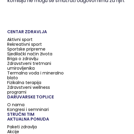
komisija ne mogu se smatrati odgovornima za njih.
CENTAR ZDRAVLJA
Aktivni sport
Rekreativni sport
Sportske pripreme
Sjedilački način života
Briga o zdravlju
Zdravstveni tretmani
umirovljenika
Termalna voda i mineralno
blato
Fizikalna terapija
Zdravstveni wellness
programi
DARUVARSKE TOPLICE
O nama
Kongresi i semninari
STRUČNI TIM
AKTUALNA PONUDA
Paketi zdravlja
Akcije