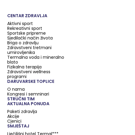
CENTAR ZDRAVLJA
Aktivni sport
Rekreativni sport
Sportske pripreme
Sjedilački način života
Briga o zdravlju
Zdravstveni tretmani
umirovljenika
Termalna voda i mineralno
blato
Fizikalna terapija
Zdravstveni wellness
programi
DARUVARSKE TOPLICE
O nama
Kongresi i semninari
STRUČNI TIM
AKTUALNA PONUDA
Paketi zdravlja
Akcije
Cjenici
SMJEŠTAJ
Lječilišni hotel Termal***