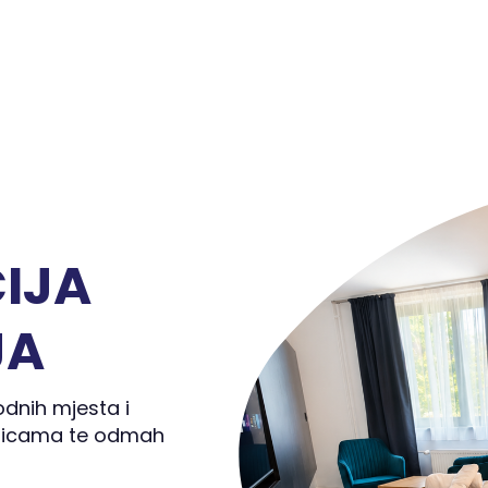
IJA
JA
odnih mjesta i
plicama te odmah