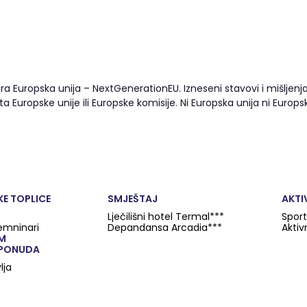
ira Europska unija – NextGenerationEU. Izneseni stavovi i mišlje
išta Europske unije ili Europske komisije. Ni Europska unija ni Eu
E TOPLICE
SMJEŠTAJ
AKTI
Lječilišni hotel Termal***
Sport
semninari
Depandansa Arcadia***
Aktiv
IM
 PONUDA
lja