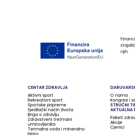
Financ
stajal
njih.
CENTAR ZDRAVLJA
DARUVARSK
Aktivni sport
O nama
Rekreativni sport
Kongresi i 
Sportske pripreme
STRUČNI T
Sjedilački način života
AKTUALNA
Briga o zdravlju
Paketi zdrav
Zdravstveni tretmani
Akcije
umirovljenika
Cjenici
Termalna voda i mineralno
blato