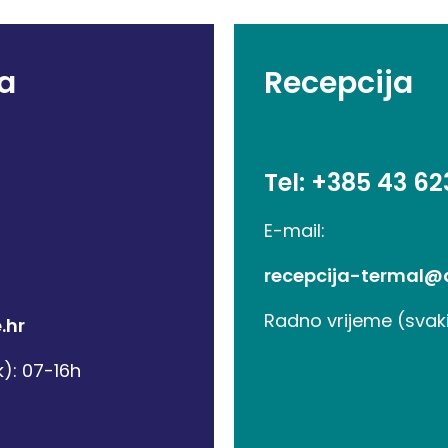
ja
Recepcija
Tel: +385 43 62
E-mail:
recepcija-termal@d
Radno vrijeme (sva
.hr
): 07-16h