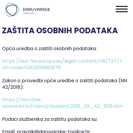
ZAŠTITA OSOBNIH PODATAKA
Opća uredba o zaštiti osobnih podataka:
https://eur-lex.europa.eu/legal-content/HR/TXT/?
uri=celex%3A32016R0679
Zakon o provedbi opće uredbe o zaštiti podataka (NN
42/2018):
https://narodne-
novine.nn.hr/clanci/sluzbeni/2018_05_42_805.htm
Podaci službenika za zaštitu podataka su:
Email: pravnik@daruvarske-toplice.hr