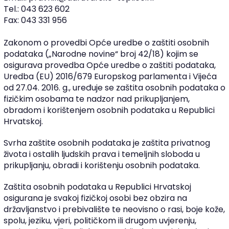
Tel.: 043 623 602
Fax: 043 331 956
Zakonom o provedbi Opće uredbe o zaštiti osobnih
podataka („Narodne novine“ broj 42/18) kojim se
osigurava provedba Opće uredbe o zaštiti podataka,
Uredba (EU) 2016/679 Europskog parlamenta i Vijeća
od 27.04. 2016. g., uređuje se zaštita osobnih podataka o
fizičkim osobama te nadzor nad prikupljanjem,
obradom i korištenjem osobnih podataka u Republici
Hrvatskoj.
Svrha zaštite osobnih podataka je zaštita privatnog
života i ostalih ljudskih prava i temeljnih sloboda u
prikupljanju, obradi i korištenju osobnih podataka.
Zaštita osobnih podataka u Republici Hrvatskoj
osigurana je svakoj fizičkoj osobi bez obzira na
državljanstvo i prebivalište te neovisno o rasi, boje kože,
spolu, jeziku, vjeri, političkom ili drugom uvjerenju,