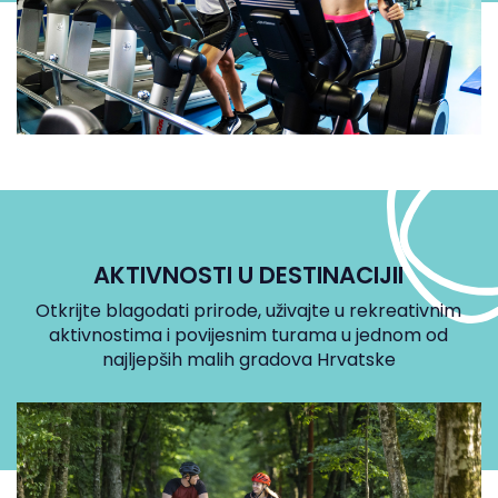
AKTIVNOSTI U DESTINACIJII
Otkrijte blagodati prirode, uživajte u rekreativnim
aktivnostima i povijesnim turama u jednom od
najljepših malih gradova Hrvatske