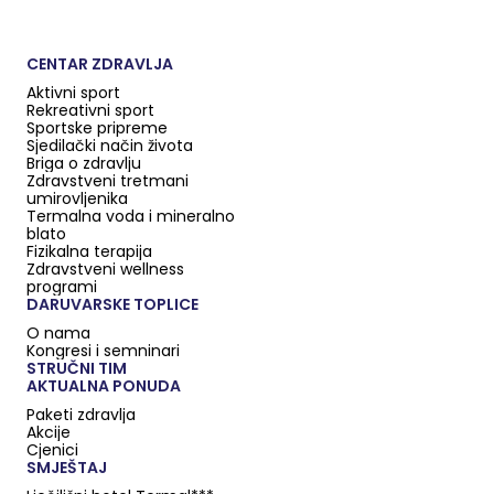
CENTAR ZDRAVLJA
Aktivni sport
Rekreativni sport
Sportske pripreme
Sjedilački način života
Briga o zdravlju
Zdravstveni tretmani
umirovljenika
Termalna voda i mineralno
blato
Fizikalna terapija
Zdravstveni wellness
programi
DARUVARSKE TOPLICE
O nama
Kongresi i semninari
STRUČNI TIM
AKTUALNA PONUDA
Paketi zdravlja
Akcije
Cjenici
SMJEŠTAJ